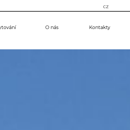
CZ
RU
ytování
O nás
Kontakty
EN
PT
ES
TR
UA