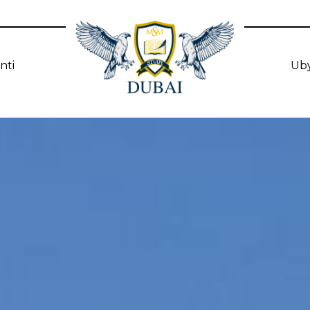
nti
Ub