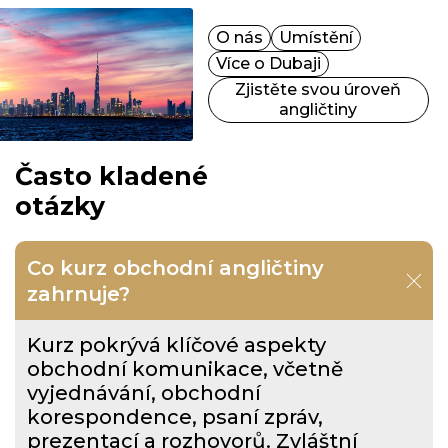
komunikaci s klienty a partnery z
různých zemí.
O nás
Umístění
Více o Dubaji
Zjistěte svou úroveň
angličtiny
Často kladené
otázky
Co kurz obchodní angličtiny
zahrnuje?
Kurz pokrývá klíčové aspekty
obchodní komunikace, včetně
vyjednávání, obchodní
korespondence, psaní zpráv,
prezentací a rozhovorů. Zvláštní