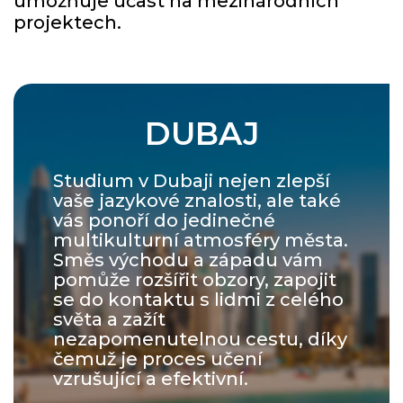
umožňuje účast na mezinárodních
projektech.
DUBAJ
Studium v ​​Dubaji nejen zlepší
vaše jazykové znalosti, ale také
vás ponoří do jedinečné
multikulturní atmosféry města.
Směs východu a západu vám
pomůže rozšířit obzory, zapojit
se do kontaktu s lidmi z celého
světa a zažít
nezapomenutelnou cestu, díky
čemuž je proces učení
vzrušující a efektivní.