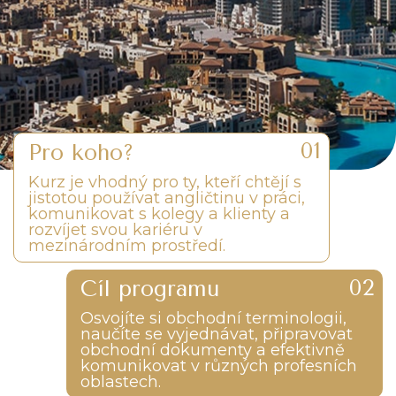
Pro koho?
Kurz je vhodný pro ty, kteří chtějí s
jistotou používat angličtinu v práci,
komunikovat s kolegy a klienty a
rozvíjet svou kariéru v
mezinárodním prostředí.
Cíl programu
Osvojíte si obchodní terminologii,
naučíte se vyjednávat, připravovat
obchodní dokumenty a efektivně
komunikovat v různých profesních
oblastech.