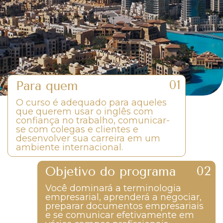
Para quem
O curso é adequado para aqueles
que querem usar o inglês com
confiança no trabalho, comunicar-
se com colegas e clientes e
desenvolver sua carreira em um
ambiente internacional.
Objetivo do programa
Você dominará a terminologia
empresarial, aprenderá a negociar,
preparar documentos empresariais
e se comunicar efetivamente em