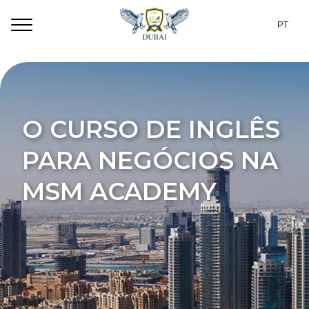
PT
RU
Programas
EN
Dubai
O CURSO DE INGLÊS
CZ
Para estudantes
PARA
NEGÓCIOS NA
ES
Alojamento
MSM ACADEMY
TR
Sobre nós
UA
Contatos