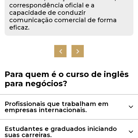
correspondência oficial e a
capacidade de conduzir
comunicação comercial de forma
eficaz.
Para quem é o curso de inglês
para negócios?
Para aqueles que desejam melhorar
suas habilidades de comunicação em
Profissionais que trabalham em
empresas internacionais.
um ambiente de negócios, aprenda a
conduzir negociações, escrever
Para aqueles que estão entrando no
correspondências e preparar relatórios
Estudantes e graduados iniciando
mundo profissional, dominar o inglês é
em inglês.
suas carreiras.