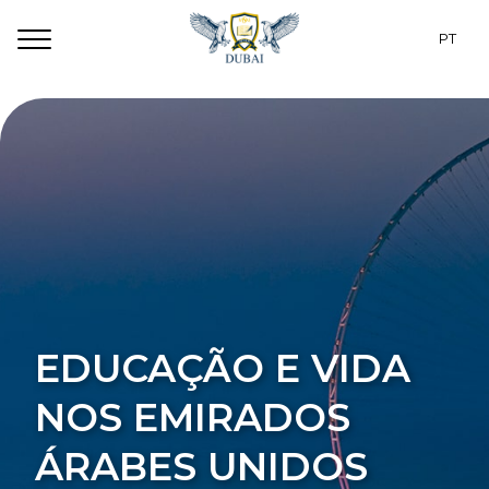
PT
RU
Programas
EN
Dubai
CZ
Para estudantes
ES
Alojamento
TR
Sobre nós
UA
EDUCAÇÃO E VIDA
Contatos
NOS EMIRADOS
ÁRABES UNIDOS