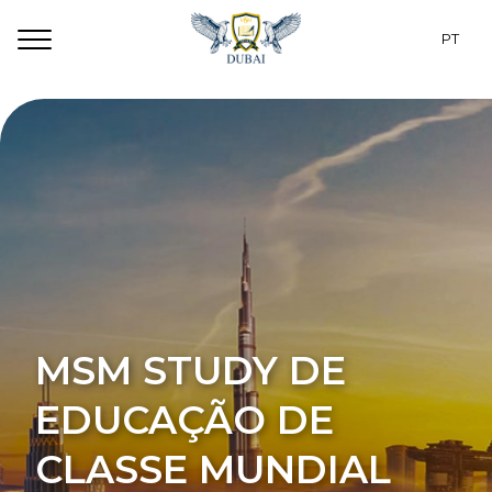
PT
RU
Programas
EN
Dubai
CZ
Para estudantes
ES
Alojamento
TR
Sobre nós
UA
MSM STUDY DE
Contatos
EDUCAÇÃO DE
CLASSE MUNDIAL