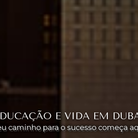
DUCAÇÃO E VIDA EM DUB
eu caminho para o sucesso começa aq