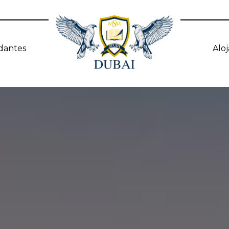
dantes
Alo