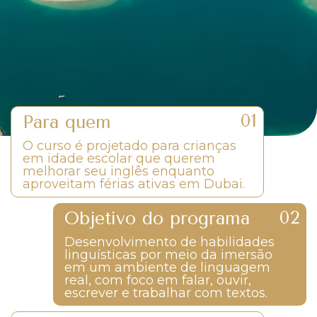
Para quem
O curso é projetado para crianças
em idade escolar que querem
melhorar seu inglês enquanto
aproveitam férias ativas em Dubai.
Objetivo do programa
Desenvolvimento de habilidades
linguísticas por meio da imersão
em um ambiente de linguagem
real, com foco em falar, ouvir,
escrever e trabalhar com textos.