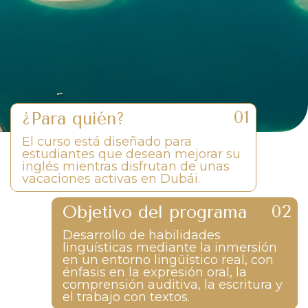
¿Para quién?
El curso está diseñado para
estudiantes que desean mejorar su
inglés mientras disfrutan de unas
vacaciones activas en Dubái.
Objetivo del programa
Desarrollo de habilidades
lingüísticas mediante la inmersión
en un entorno lingüístico real, con
énfasis en la expresión oral, la
comprensión auditiva, la escritura y
el trabajo con textos.