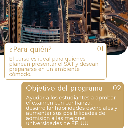
¿Para quién?
El curso es ideal para quienes
planean presentar el SAT y desean
prepararse en un ambiente
cómodo.
Objetivo del programa
Ayudar a los estudiantes a aprobar
el examen con confianza,
desarrollar habilidades esenciales y
aumentar sus posibilidades de
admisión a las mejores
universidades de EE. UU.