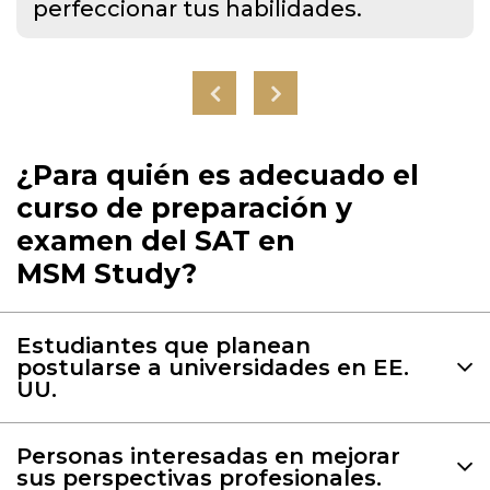
perfeccionar tus habilidades.
¿Para quién es adecuado el
curso de preparación y
examen del SAT en
MSM Study?
Estudiantes que planean
El SAT es un examen obligatorio para la
postularse a universidades en EE.
admisión en muchas universidades
UU.
estadounidenses, y su aprobación con
Aunque el SAT está diseñado
éxito abrirá las puertas a prestigiosas
principalmente para la admisión
instituciones académicas.
Personas interesadas en mejorar
sus perspectivas profesionales.
universitaria, sus resultados a veces