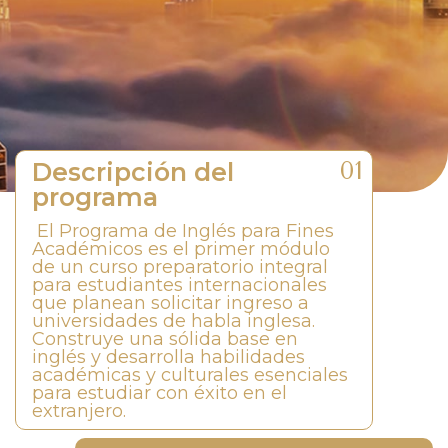
Descripción del
programa
El Programa de Inglés para Fines
Académicos es el primer módulo
de un curso preparatorio integral
para estudiantes internacionales
que planean solicitar ingreso a
universidades de habla inglesa.
Construye una sólida base en
inglés y desarrolla habilidades
académicas y culturales esenciales
para estudiar con éxito en el
extranjero.