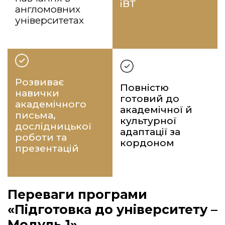
iBT
англомовних
університетах
Розвиває
Повністю
навички
готовий до
академічного
академічної й
письма,
культурної
дослідницької
адаптації за
роботи та
кордоном
презентацій
Переваги програми
«Підготовка до університету –
Модуль 1»