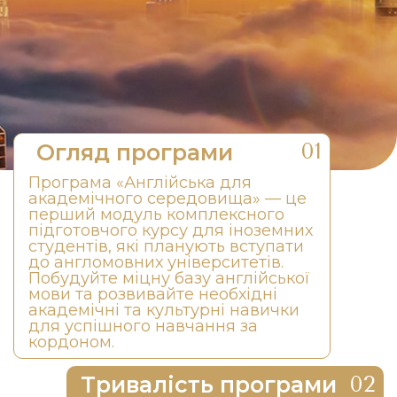
Огляд програми
Програма «Англійська для
академічного середовища» — це
перший модуль комплексного
підготовчого курсу для іноземних
студентів, які планують вступати
до англомовних університетів.
Побудуйте міцну базу англійської
мови та розвивайте необхідні
академічні та культурні навички
для успішного навчання за
кордоном.
Тривалість програми