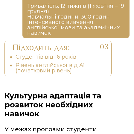
Тривалість: 12 тижнів (1 жовтня – 19
грудня)
Навчальні години: 300 годин
інтенсивного вивчення
англійської мови та академічних
навичок.
Підходить для:
Студентів від 16 років
Рівень англійської від A1
(початковий рівень)
Культурна адаптація та
розвиток необхідних
навичок
У межах програми студенти