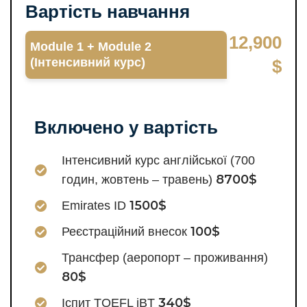
Вартість навчання
12,900
Module 1 + Module 2
(Інтенсивний курс)
$
Включено у вартість
Інтенсивний курс англійської (700
8700$
годин, жовтень – травень)
1500$
Emirates ID
100$
Реєстраційний внесок
Трансфер (аеропорт – проживання)
80$
340$
Іспит TOEFL iBT