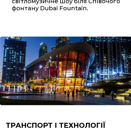
світломузичне шоу біля Співочого
фонтану Dubai Fountain.
ТРАНСПОРТ І ТЕХНОЛОГІЇ