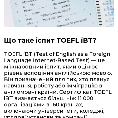
Що таке іспит TOEFL iBT?
TOEFL iBT (Test of English as a Foreign
Language Internet-Based Test) — це
міжнародний іспит, який оцінює
рівень володіння англійською мовою.
Він призначений для тих, хто планує
навчання, роботу або імміграцію в
англомовні країни. Сертифікат TOEFL
iBT визнається більш ніж 11 000
організаціями в 160 країнах,
включаючи університети, коледжі,
урядові установи та компанії.