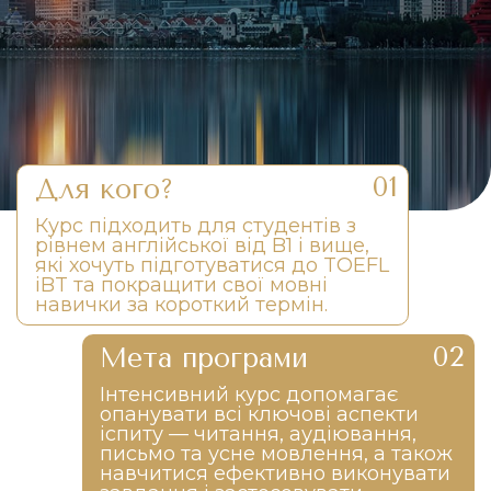
Для кого?
Курс підходить для студентів з
рівнем англійської від B1 і вище,
які хочуть підготуватися до TOEFL
iBT та покращити свої мовні
навички за короткий термін.
Мета програми
Інтенсивний курс допомагає
опанувати всі ключові аспекти
іспиту — читання, аудіювання,
письмо та усне мовлення, а також
навчитися ефективно виконувати