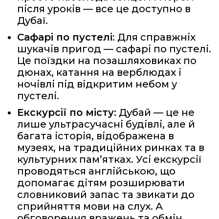
після уроків — все це доступно в
Дубаї.
Сафарі по пустелі
: Для справжніх
шукачів пригод — сафарі по пустелі.
Це поїздки на позашляховиках по
дюнах, катання на верблюдах і
ночівлі під відкритим небом у
пустелі.
Екскурсії по місту:
Дубай — це не
лише ультрасучасні будівлі, але й
багата історія, відображена в
музеях, на традиційних ринках та в
культурних пам’ятках. Усі екскурсії
проводяться англійською, що
допомагає дітям розширювати
словниковий запас та звикати до
сприйняття мови на слух. А
обговорення вражень та обмін