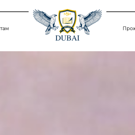
нтам
Про