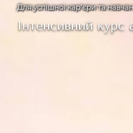
Для успішної кар'єри та навча
Інтенсивний курс а