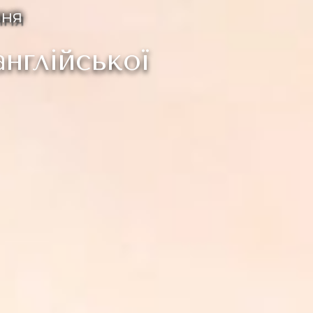
ння
нглійської