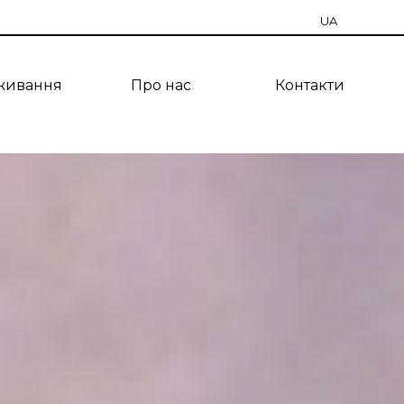
UA
RU
живання
Про нас
Контакти
EN
CZ
PT
ES
TR