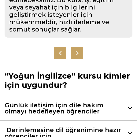
veya seyahat için bilgilerini
geliştirmek isteyenler için
mükemmeldir, hızlı ilerleme ve
somut sonuçlar sağlar.
“Yoğun İngilizce” kursu kimler
için uygundur?
Amacınız hızlı bir şekilde İngilizce’de
kendinize güvenerek konuşmaya
Günlük iletişim için dile hakim
olmayı hedefleyen öğrenciler
başlamaksa, yoğun kurs bunu kısa
sürede başarmanıza yardımcı olacak ve
Bu kurs, öğrendiklerini pratiğe aktif
hayatta hemen uygulayabileceğiniz
Derinlemesine dil öğrenimine hazır
olarak uygulayarak öğrenme sürecini
pratik beceriler öğretecektir.
öğrenciler için