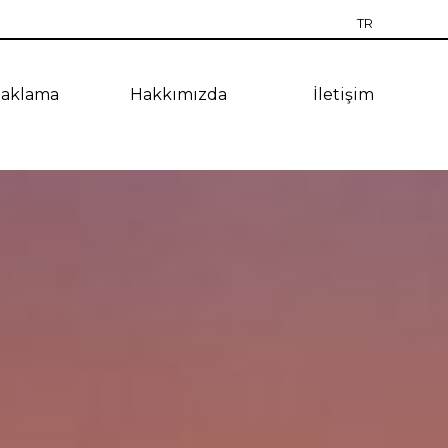
TR
RU
aklama
Hakkımızda
İletişim
EN
CZ
PT
ES
UA