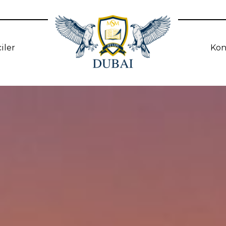
iler
Kon