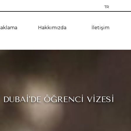
TR
RU
aklama
Hakkımızda
İletişim
EN
CZ
PT
ES
UA
DUBAI'DE ÖĞRENCI VIZESI