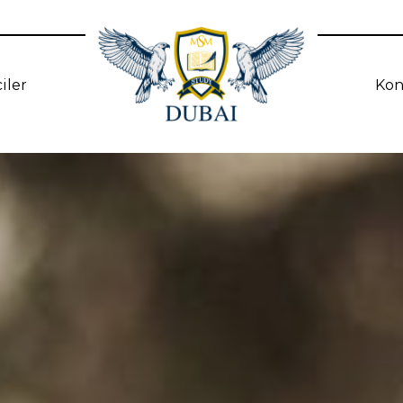
iler
Kon