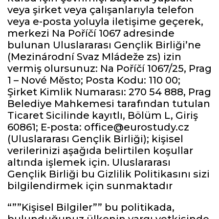
veya şirket veya çalışanlarıyla telefon
veya e-posta yoluyla iletişime geçerek,
merkezi Na Poříčí 1067 adresinde
bulunan Uluslararası Gençlik Birliği’ne
(Mezinárodní Svaz Mládeže zs) izin
vermiş olursunuz: Na Poříčí 1067/25, Prag
1 – Nové Město; Posta Kodu: 110 00;
Şirket Kimlik Numarası: 270 54 888, Prag
Belediye Mahkemesi tarafından tutulan
Ticaret Sicilinde kayıtlı, Bölüm L, Giriş
60861; E-posta: office@eurostudy.cz
(Uluslararası Gençlik Birliği); kişisel
verilerinizi aşağıda belirtilen koşullar
altında işlemek için. Uluslararası
Gençlik Birliği bu Gizlilik Politikasını sizi
bilgilendirmek için sunmaktadır
“””Kişisel Bilgiler”” bu politikada,
bulunduğunuz ülkenin yargı yetkisinde