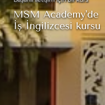
MSM Academy'de
İş İngilizcesi kursu