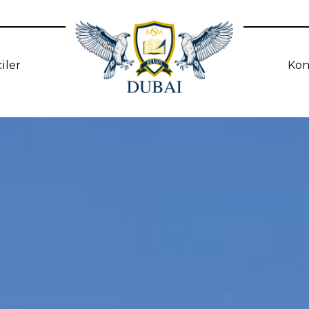
iler
Kon