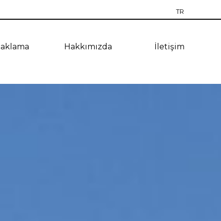
TR
RU
aklama
Hakkımızda
İletişim
EN
CZ
PT
ES
UA