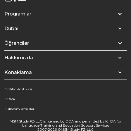
Programlar
Üniversiteye Hazırlık – Modül 1
Dubai
Üniversiteye Hazırlık – Modül 2
Arap Emirlikleri
Öğrenciler
Yoğun İngilizce
Knowledge Park
Dubai’de Eğitim
Hakkımızda
Genel İngilizce
Dubai’nin Harikaları
Dubai’deki Üniversiteler
MSM Akademi
Konaklama
IELTS Hazırlık
Öğrenci İndirimleri
Konum
Mercure Dubai Barsha Heights
Gizlilik Politikası
TOEFL Hazırlık
Öğrenci Vizesi
İletişim
GDPR
Two Seasons Hotel and Apartments
TOEIC Hazırlık
Kullanım Koşulları
Yarı zamanlı işler ve stajlar
SAT Hazırlık
MSM Study FZ-LLC is licensed by DDA and permitted by KHDA for
Dubai’den Hediyeler
Language Training and Education Support Services
2007-2026 ©MSM Study FZ-LLC