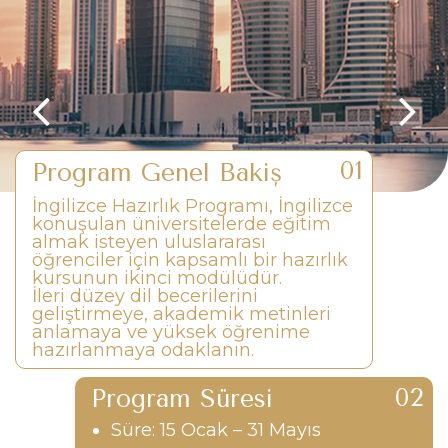
Program Genel Bakış
İngilizce Hazırlık Programı, İngilizce
konuşulan üniversitelerde eğitim
almak isteyen uluslararası
öğrenciler için kapsamlı bir hazırlık
kursunun ikinci modülüdür.
İleri düzey dil becerilerini
geliştirmeye, akademik metinleri
anlamaya ve yüksek öğrenime
hazırlanmaya odaklanın.
Program Süresi
Süre: 15 Ocak – 31 Mayıs