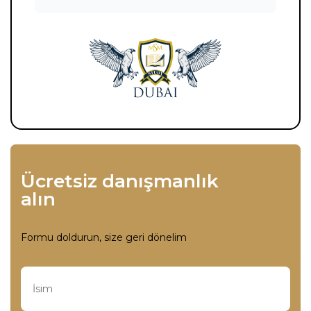
Ücretsiz danışmanlık
alın
Formu doldurun, size geri dönelim