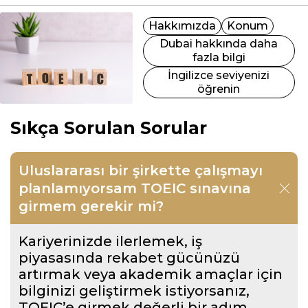
etkileşime girerek ve kültürü öğrenerek
benzersiz bir deneyim kazanacak, bu da
Hakkımızda
Konum
motivasyonunuzu artıracak ve öğrenme
Dubai hakkında daha
sürecinizi hızlandıracaktır.
fazla bilgi
İngilizce seviyenizi
öğrenin
Sıkça Sorulan Sorular
Uluslararası bir şirkette çalışmayı
planlamıyorsam TOEIC sınavına
girmem gerekir mi?
Kariyerinizde ilerlemek, iş
piyasasında rekabet gücünüzü
artırmak veya akademik amaçlar için
bilginizi geliştirmek istiyorsanız,
TOEIC’e girmek değerli bir adım