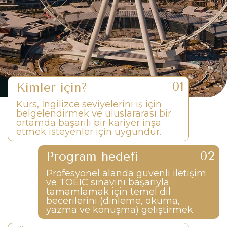
Kimler için?
Kurs, İngilizce seviyelerini iş için
belgelendirmek ve uluslararası bir
ortamda başarılı bir kariyer inşa
etmek isteyenler için uygundur.
Program hedefi
Profesyonel alanda güvenli iletişim
ve TOEIC sınavını başarıyla
tamamlamak için temel dil
becerilerini (dinleme, okuma,
yazma ve konuşma) geliştirmek.