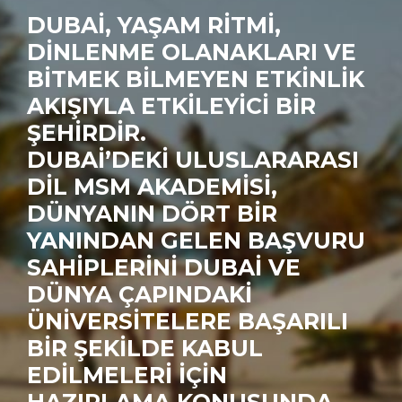
DUBAI, YAŞAM RITMI,
DINLENME OLANAKLARI VE
BITMEK BILMEYEN ETKINLIK
AKIŞIYLA ETKILEYICI BIR
ŞEHIRDIR.
DUBAI’DEKI ULUSLARARASI
DIL MSM AKADEMISI,
DÜNYANIN DÖRT BIR
YANINDAN GELEN BAŞVURU
SAHIPLERINI DUBAI VE
DÜNYA ÇAPINDAKI
ÜNIVERSITELERE BAŞARILI
BIR ŞEKILDE KABUL
EDILMELERI IÇIN