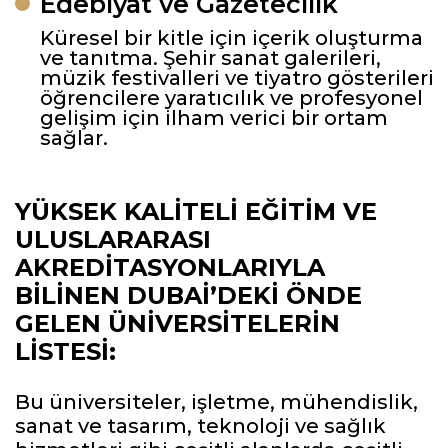
Edebiyat ve Gazetecilik
Küresel bir kitle için içerik oluşturma
ve tanıtma. Şehir sanat galerileri,
müzik festivalleri ve tiyatro gösterileri
öğrencilere yaratıcılık ve profesyonel
gelişim için ilham verici bir ortam
sağlar.
YÜKSEK KALITELI EĞITIM VE
ULUSLARARASI
AKREDITASYONLARIYLA
BILINEN DUBAI’DEKI ÖNDE
GELEN ÜNIVERSITELERIN
LISTESI:
Bu üniversiteler, işletme, mühendislik,
sanat ve tasarım, teknoloji ve sağlık