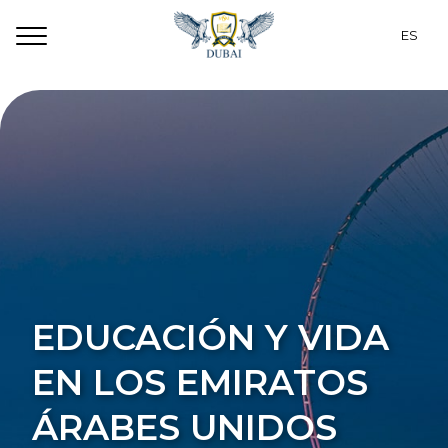
ES
RU
Programas
EN
Dubái
CZ
Estudiantes
PT
Alojamiento
TR
Sobre nosotros
UA
EDUCACIÓN Y VIDA
Contactos
EN
LOS EMIRATOS
ÁRABES UNIDOS