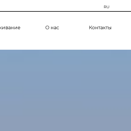
RU
EN
живание
О нас
Контакты
CZ
PT
ES
TR
UA