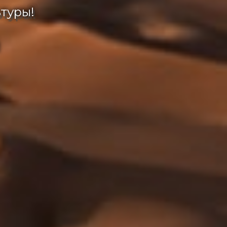
ьтуры!
й