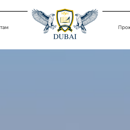
нтам
Про