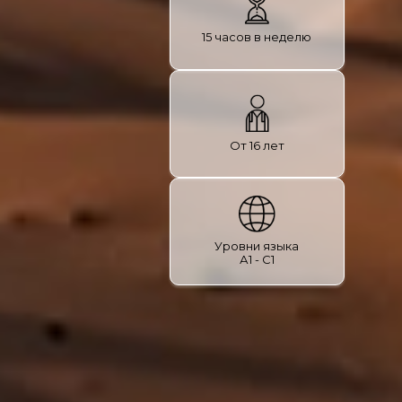
15 часов в неделю
От 16 лет
Уровни языка
А1 - С1