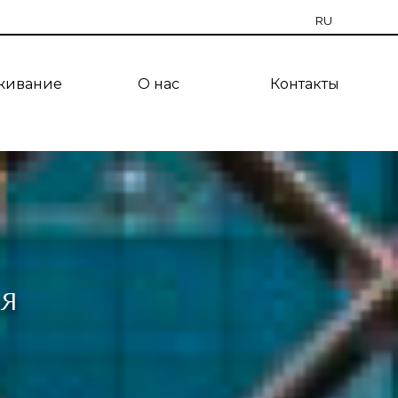
RU
EN
живание
О нас
Контакты
CZ
PT
ES
TR
UA
АЯ