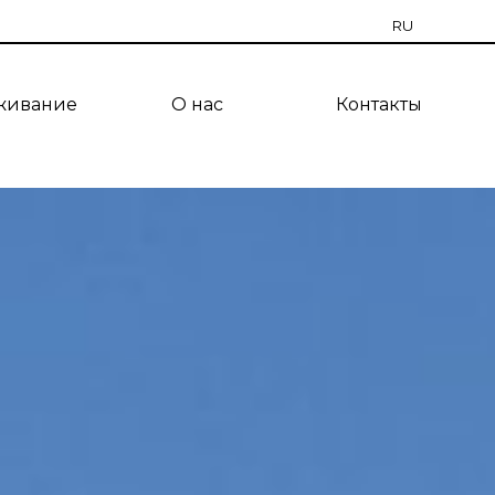
RU
EN
живание
О нас
Контакты
CZ
PT
ES
TR
UA