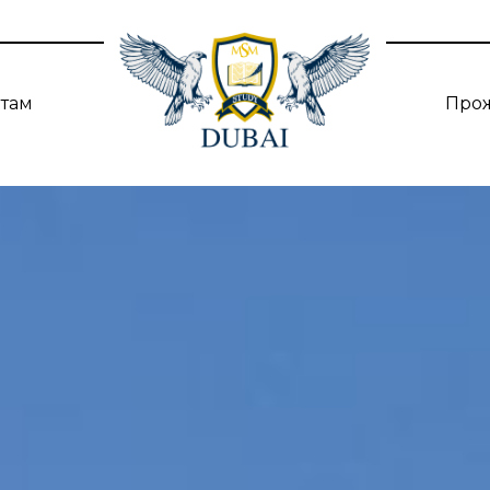
нтам
Про