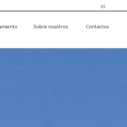
ES
RU
jamiento
Sobre nosotros
Contactos
EN
CZ
PT
TR
UA