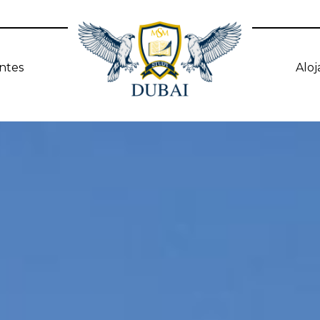
ntes
Alo