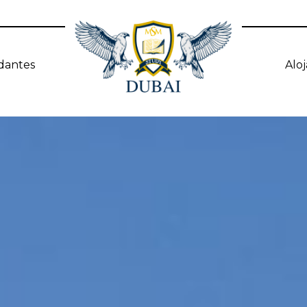
dantes
Alo