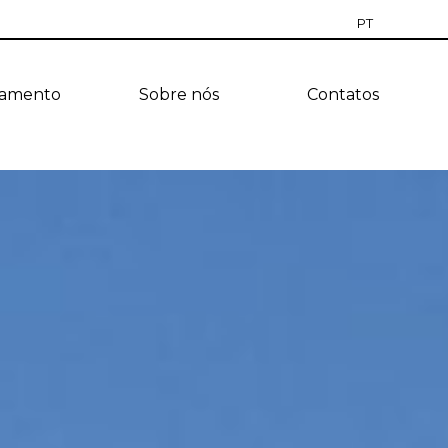
PT
RU
jamento
Sobre nós
Contatos
EN
CZ
ES
TR
UA