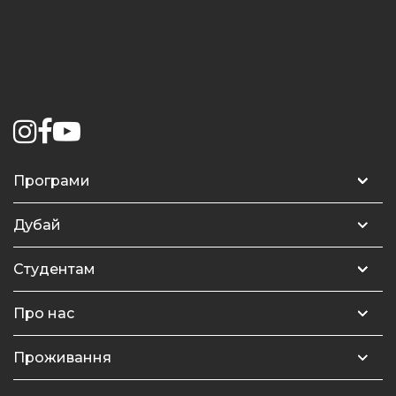
Програми
Підготовка до університету – Модуль 1
Дубай
Підготовка до університету – Модуль 2
Арабські Емірати
Студентам
Інтенсивний курс англійської
Knowledge Park
Освіта в Дубаї
Про нас
Загальний курс англійської
Чудеса Дубая
Університети в Дубаї
MSM Study
Проживання
Підготовка до IELTS
Студентські знижки в Дубаї
Росташування