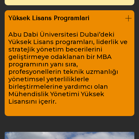
Yüksek Lisans Programları
Abu Dabi Üniversitesi Dubai’deki
Yüksek Lisans programları, liderlik ve
stratejik yönetim becerilerini
geliştirmeye odaklanan bir MBA
programının yanı sıra,
profesyonellerin teknik uzmanlığı
yönetimsel yeterliliklerle
birleştirmelerine yardımcı olan
Mühendislik Yönetimi Yüksek
Lisansını içerir.