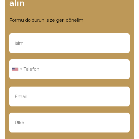
alın
Formu doldurun, size geri dönelim