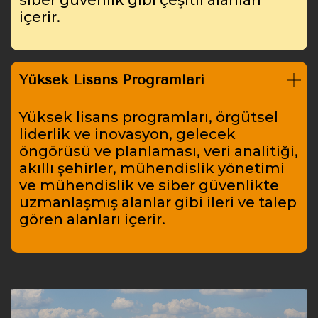
içerir.
Yüksek Lisans Programları
Yüksek lisans programları, örgütsel
liderlik ve inovasyon, gelecek
öngörüsü ve planlaması, veri analitiği,
akıllı şehirler, mühendislik yönetimi
ve mühendislik ve siber güvenlikte
uzmanlaşmış alanlar gibi ileri ve talep
gören alanları içerir.