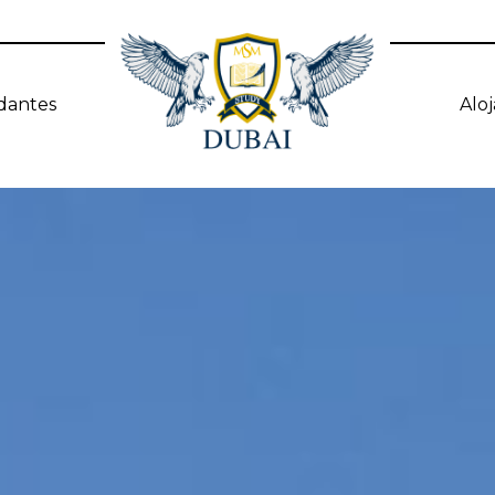
dantes
Alo