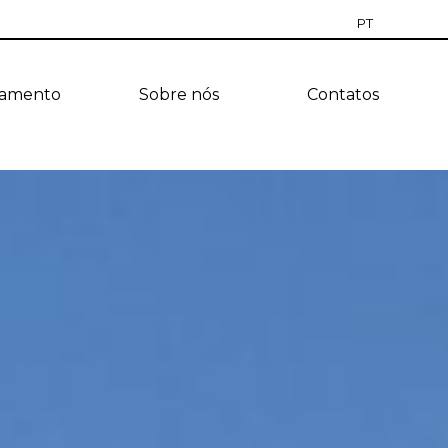
PT
RU
jamento
Sobre nós
Contatos
EN
CZ
ES
TR
UA