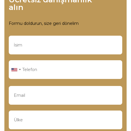
alın
Formu doldurun, size geri dönelim