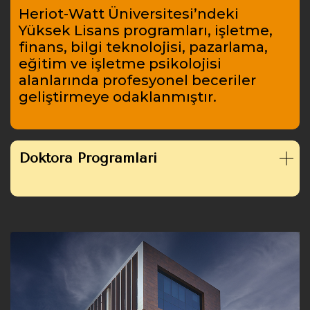
Heriot-Watt Üniversitesi’ndeki
Yüksek Lisans programları, işletme,
finans, bilgi teknolojisi, pazarlama,
eğitim ve işletme psikolojisi
alanlarında profesyonel beceriler
geliştirmeye odaklanmıştır.
Doktora Programları