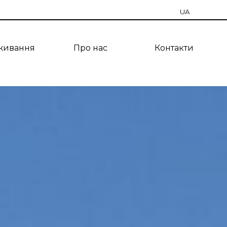
UA
RU
живання
Про нас
Контакти
EN
CZ
PT
ES
TR