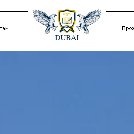
нтам
Про